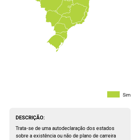
FILTROS
PERFIL E REMUNERAÇÃO DO PROFISSIONAL
PÚBLICO
(
46
)
Sim
Vínculos públicos civis ativos
RAIS, 2003 - 2023
DESCRIÇÃO:
Assistentes sociais e economistas domésticos que atuam na
rede pública de saúde
Trata-se de uma autodeclaração dos estados
CNES, 2018 - 2024
sobre a existência ou não de plano de carreira