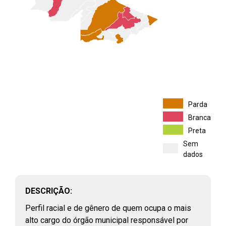
FILTROS
Parda
Branca
Preta
PERFIL E REMUNERAÇÃO DO PROFISSIONAL
Sem
PÚBLICO
(
46
)
dados
Vínculos públicos civis ativos
RAIS, 2003 - 2023
Assistentes sociais e economistas domésticos que atuam na
DESCRIÇÃO:
rede pública de saúde
Perfil racial e de gênero de quem ocupa o mais
CNES, 2018 - 2024
alto cargo do órgão municipal responsável por