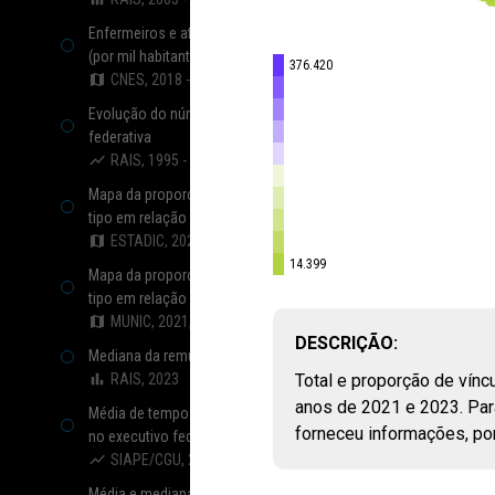
Enfermeiros e afins que atuam na rede pública de saúde
(por mil habitantes)
376.420
CNES, 2018 - 2024
Evolução do número de vínculos por poder e esfera
federativa
RAIS, 1995 - 2023
Mapa da proporção e total de vínculos estaduais por
tipo em relação a todos os vínculos
ESTADIC, 2021, 2023
14.399
Mapa da proporção e total de vínculos municipais por
tipo em relação a todos os vínculos
MUNIC, 2021, 2024
DESCRIÇÃO:
Mediana da remuneração de vínculos por esfera e poder
RAIS, 2023
Total e proporção de vínc
anos de 2021 e 2023. Par
Média de tempo de contribuição de aposentadorias civis
forneceu informações, po
no executivo federal
SIAPE/CGU, 2024
Média e mediana da remuneração de aposentados e