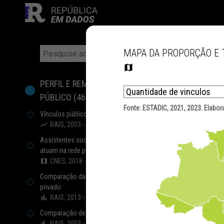
MAPA DA PROPORÇÃO E T
FILTROS
PERFIL E REMUNERAÇÃO DO PROFISSIONAL
PÚBLICO
(
46
)
Fonte:
ESTADIC, 2021, 2023
. Elabo
Vínculos públicos civis ativos
RAIS, 2003 - 2023
Assistentes sociais e economistas domésticos que
atuam na rede pública de saúde
CNES, 2018 - 2024
Comparação da remuneração entre setor público e
privado
RAIS, 2013 - 2023
Comparação de vínculos entre setor privado e público
RAIS, 2003 - 2023