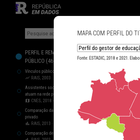
MAPA COM PERFIL DO T
FILTROS
PERFIL E REMUNERAÇÃO DO PROFISSIONAL
Fonte:
ESTADIC, 2018 e 2021
. Elab
PÚBLICO
(
46
)
Vínculos públicos civis ativos
RAIS, 2003 - 2023
Assistentes sociais e economistas domésticos que
atuam na rede pública de saúde
CNES, 2018 - 2024
Comparação da remuneração entre setor público e
privado
RAIS, 2013 - 2023
Comparação de vínculos entre setor privado e público
RAIS, 2003 - 2023