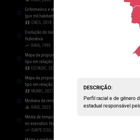
Enfermeiros e afins que atuam na rede pública de saúde
(por mil habitantes)
CNES, 2018 - 2024
Evolução do número de vínculos por poder e esfera
federativa
RAIS, 1995 - 2023
Mapa da proporção e total de vínculos estaduais por
tipo em relação a todos os vínculos
ESTADIC, 2021, 2023
Mapa da proporção e total de vínculos municipais por
tipo em relação a todos os vínculos
DESCRIÇÃO:
MUNIC, 2021, 2024
Perfil racial e de gênero
Mediana da remuneração de vínculos por esfera e poder
estadual responsável pel
RAIS, 2023
Média de tempo de contribuição de aposentadorias civis
no executivo federal
SIAPE/CGU, 2024
Média e mediana da remuneração de aposentados e