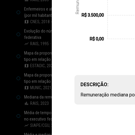
Enfermeiros e afins que atuam na rede pública de saúde
R$ 3.500,00
(por mil habitantes)
CNES, 2018 - 2024
Evolução do número de vínculos por poder e esfera
federativa
R$ 0,00
RAIS, 1995 - 2023
Mapa da proporção e total de vínculos estaduais por
tipo em relação a todos os vínculos
ESTADIC, 2021, 2023
Mapa da proporção e total de vínculos municipais por
tipo em relação a todos os vínculos
DESCRIÇÃO:
MUNIC, 2021, 2023
Remuneração mediana por
Mediana da remuneração de vínculos por esfera e poder
RAIS, 2023
Média de tempo de contribuição de aposentadorias civis
no executivo federal
SIAPE/CGU, 2024
Média e mediana da remuneração de aposentados e