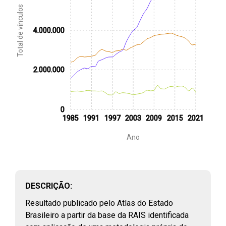
Total de vínculos
4.000.000
2.000.000
FILTROS
0
1985
1991
1997
2003
2009
2015
2021
PERFIL E REMUNERAÇÃO DO PROFISSIONAL
Ano
PÚBLICO
(
46
)
Vínculos públicos civis ativos
RAIS, 2003 - 2023
DESCRIÇÃO:
Assistentes sociais e economistas domésticos que atuam na
rede pública de saúde
Resultado publicado pelo Atlas do Estado
CNES, 2018 - 2024
Brasileiro a partir da base da RAIS identificada