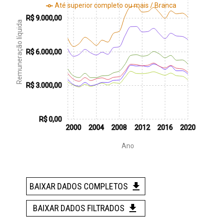
Até superior completo ou mais / Branca
R$ 9.000,00
Remuneração líquida
R$ 6.000,00
R$ 3.000,00
FILTROS
R$ 0,00
PERFIL E REMUNERAÇÃO DO PROFISSIONAL
2000
2004
2008
2012
2016
2020
PÚBLICO
(
46
)
Ano
Vínculos públicos civis ativos
RAIS, 2003 - 2023
Assistentes sociais e economistas domésticos que atuam na
BAIXAR DADOS COMPLETOS
rede pública de saúde
CNES, 2018 - 2024
BAIXAR DADOS FILTRADOS