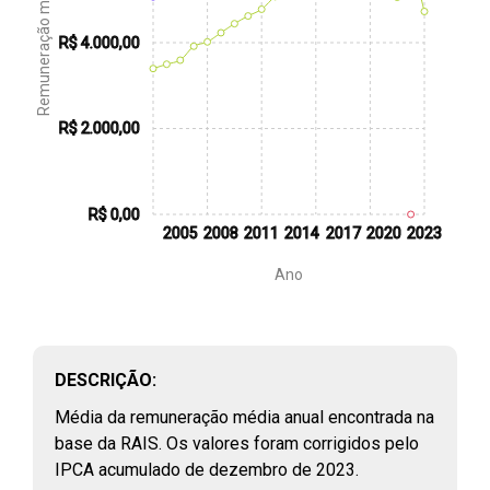
Remuneração média
R$ 4.000,00
R$ 2.000,00
R$ 0,00
FILTROS
2005
2008
2011
2014
2017
2020
2023
Ano
PERFIL E REMUNERAÇÃO DO PROFISSIONAL
PÚBLICO
(
46
)
Vínculos públicos civis ativos
RAIS, 2003 - 2023
DESCRIÇÃO:
Assistentes sociais e economistas domésticos que atuam na
Média da remuneração média anual encontrada na
rede pública de saúde
base da RAIS. Os valores foram corrigidos pelo
CNES, 2018 - 2024
IPCA acumulado de dezembro de 2023.